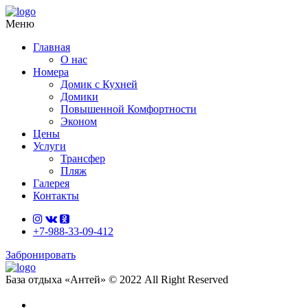
Меню
Главная
О нас
Номера
Домик с Кухней
Домики
Повышенной Комфортности
Эконом
Цены
Услуги
Трансфер
Пляж
Галерея
Контакты
+7-988-33-09-412
Забронировать
База отдыха «Антей» © 2022 All Right Reserved