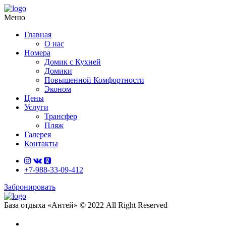
Меню
Главная
О нас
Номера
Домик с Кухней
Домики
Повышенной Комфортности
Эконом
Цены
Услуги
Трансфер
Пляж
Галерея
Контакты
+7-988-33-09-412
Забронировать
База отдыха «Антей» © 2022 All Right Reserved